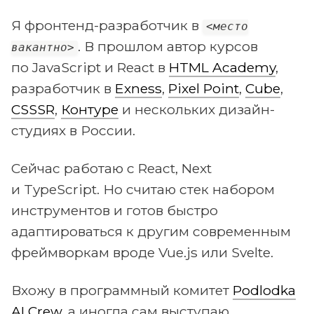
Я фронтенд-разработчик в
<место
. В прошлом автор курсов
вакантно>
по JavaScript и React в
HTML Academy
,
разработчик в
Exness
,
Pixel Point
,
Cube
,
CSSSR
,
Контуре
и нескольких дизайн-
студиях в России.
Сейчас работаю с React, Next
и TypeScript. Но считаю стек набором
инструментов и готов быстро
адаптироваться к другим современным
фреймворкам вроде Vue.js или Svelte.
Вхожу в программный комитет
Podlodka
AI Crew
, а иногда сам выступаю